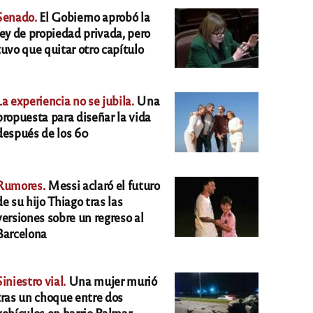
Senado.
El Gobierno aprobó la
ley de propiedad privada, pero
tuvo que quitar otro capítulo
La experiencia no se jubila.
Una
propuesta para diseñar la vida
después de los 60
Rumores.
Messi aclaró el futuro
de su hijo Thiago tras las
versiones sobre un regreso al
Barcelona
Siniestro vial.
Una mujer murió
tras un choque entre dos
vehículos en barrio Palmar