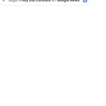
+
Seguí a
Hoy Día Córdoba
en
Google News