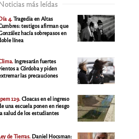
Noticias más leídas
Día 4.
Tragedia en Altas
Cumbres: testigos afirman que
González hacía sobrepasos en
doble línea
Clima.
Ingresarán fuertes
vientos a Córdoba y piden
extremar las precauciones
Ipem 129.
Cloacas en el ingreso
de una escuela ponen en riesgo
la salud de los estudiantes
Ley de Tierras.
Daniel Hocsman: