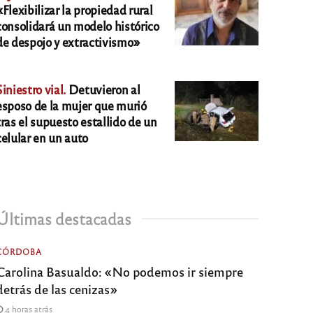
«Flexibilizar la propiedad rural
consolidará un modelo histórico
de despojo y extractivismo»
Siniestro vial.
Detuvieron al
esposo de la mujer que murió
tras el supuesto estallido de un
celular en un auto
Últimas destacadas
CÓRDOBA
Carolina Basualdo: «No podemos ir siempre
detrás de las cenizas»
4 horas atrás