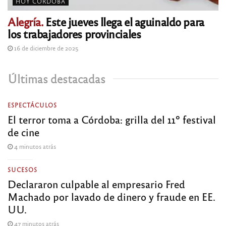
HOY CÓRDOBA
Alegría.
Este jueves llega el aguinaldo para
los trabajadores provinciales
16 de diciembre de 2025
Últimas destacadas
ESPECTÁCULOS
El terror toma a Córdoba: grilla del 11º festival
de cine
4 minutos atrás
SUCESOS
Declararon culpable al empresario Fred
Machado por lavado de dinero y fraude en EE.
UU.
47 minutos atrás