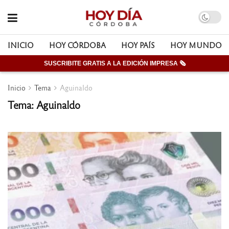
INICIO
HOY CÓRDOBA
HOY PAÍS
HOY MUNDO
SUSCRIBITE GRATIS A LA EDICIÓN IMPRESA 🗞
Inicio
Tema
Aguinaldo
Tema: Aguinaldo