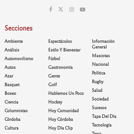
Secciones
Ambiente
Espectáculos
Información
General
Análisis
Estilo Y Bienestar
Mascotas
Automovilismo
Fútbol
Nacional
Autos
Gastronomía
Política
Azar
Gente
Rugby
Basquet
Golf
Salud
Boxeo
Hablemos Un Poco
Sociedad
Ciencia
Hockey
Sucesos
Columnistas
Hoy Comunidad
Tapa Del Día
Córdoba
Hoy Córdoba
Tecnología
Cultura
Hoy Día Clip
Tenis