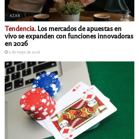
AZAR
Tendencia.
Los mercados de apuestas en
vivo se expanden con funciones innovadoras
en 2026
5 de mayo de 2026