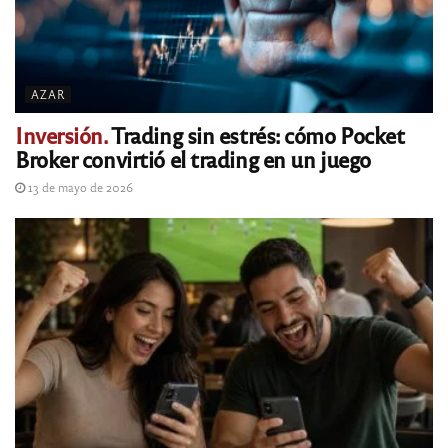
AZAR
Inversión.
Trading sin estrés: cómo Pocket
Broker convirtió el trading en un juego
13 de mayo de 2026