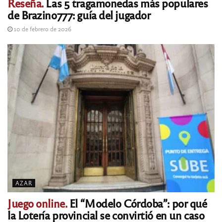
Reseña.
Las 5 tragamonedas más populares
de Brazino777: guía del jugador
10 de febrero de 2026
AZAR
Juego online.
El “Modelo Córdoba”: por qué
la Lotería provincial se convirtió en un caso