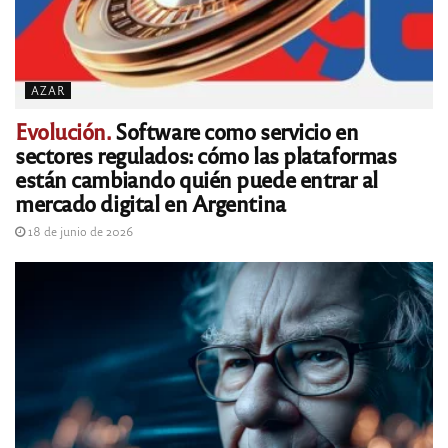
AZAR
Evolución.
Software como servicio en
sectores regulados: cómo las plataformas
están cambiando quién puede entrar al
mercado digital en Argentina
18 de junio de 2026