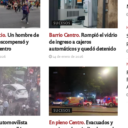
SUCESOS
io.
Un hombre de
Barrio Centro.
Rompió el vidrio
descompensó y
de ingreso a cajeros
centro
automáticos y quedó detenido
2026
14 de enero de 2026
SUCESOS
tomovilista
En pleno Centro.
Evacuados y