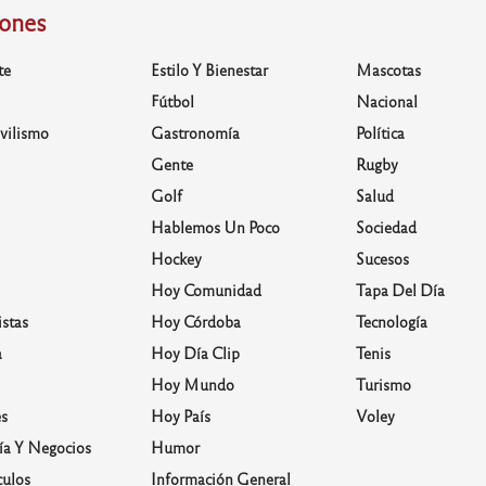
iones
te
Estilo Y Bienestar
Mascotas
Fútbol
Nacional
vilismo
Gastronomía
Política
Gente
Rugby
Golf
Salud
Hablemos Un Poco
Sociedad
Hockey
Sucesos
Hoy Comunidad
Tapa Del Día
stas
Hoy Córdoba
Tecnología
a
Hoy Día Clip
Tenis
Hoy Mundo
Turismo
s
Hoy País
Voley
a Y Negocios
Humor
culos
Información General