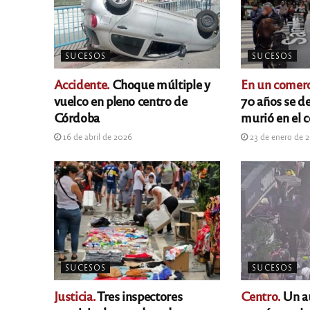
SUCESOS
SUCESOS
Accidente.
Choque múltiple y
En un comerc
vuelco en pleno centro de
70 años se 
Córdoba
murió en el 
16 de abril de 2026
23 de enero de 
SUCESOS
SUCESOS
Justicia.
Tres inspectores
Centro.
Un au