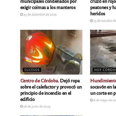
municipales condenados por
cruzó en rojo
exigir coimas a los manteros
peatones y h
heridos
23 de diciembre de 2025
13 de octubre d
SUCESOS
HOY CÓRDO
Centro de Córdoba.
Dejó ropa
Hundimient
sobre el calefactor y provocó un
socavón en l
principio de incendio en el
un corte en p
edificio
6 de mayo de 2
16 de junio de 2025