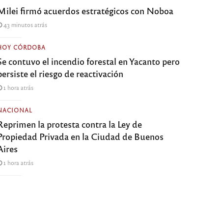
Milei firmó acuerdos estratégicos con Noboa
43 minutos atrás
HOY CÓRDOBA
Se contuvo el incendio forestal en Yacanto pero
persiste el riesgo de reactivación
1 hora atrás
NACIONAL
Reprimen la protesta contra la Ley de
Propiedad Privada en la Ciudad de Buenos
Aires
1 hora atrás