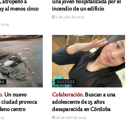
, atropelló a
una joven hospitalizada por el
ay al menos cinco
incendio de un edificio
2 de julio de 2025
e 2025
BA
SUCESOS
o.
Un nuevo
Colaboración.
Buscan a una
a ciudad provoca
adolescente de 15 años
leno centro
desaparecida en Córdoba
025
26 de abril de 2025