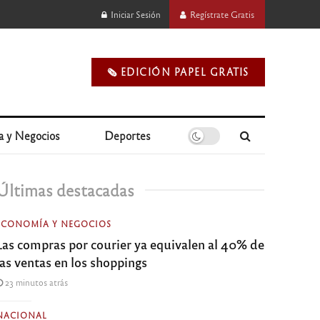
Iniciar Sesión
Regístrate Gratis
🗞️ EDICIÓN PAPEL GRATIS
a y Negocios
Deportes
Últimas destacadas
ECONOMÍA Y NEGOCIOS
Las compras por courier ya equivalen al 40% de
las ventas en los shoppings
23 minutos atrás
NACIONAL