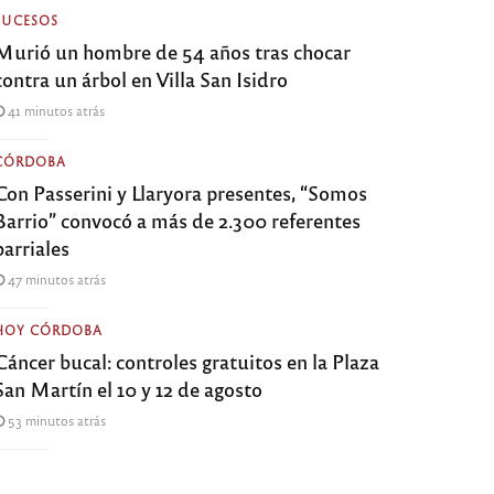
SUCESOS
Murió un hombre de 54 años tras chocar
contra un árbol en Villa San Isidro
41 minutos atrás
CÓRDOBA
Con Passerini y Llaryora presentes, “Somos
Barrio” convocó a más de 2.300 referentes
barriales
47 minutos atrás
HOY CÓRDOBA
Cáncer bucal: controles gratuitos en la Plaza
San Martín el 10 y 12 de agosto
53 minutos atrás