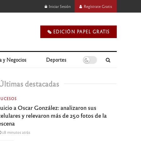
Iniciar Sesión
Regístrate Gratis
🗞️ EDICIÓN PAPEL GRATIS
a y Negocios
Deportes
Últimas destacadas
SUCESOS
Juicio a Oscar González: analizaron sus
celulares y relevaron más de 250 fotos de la
escena
18 minutos atrás