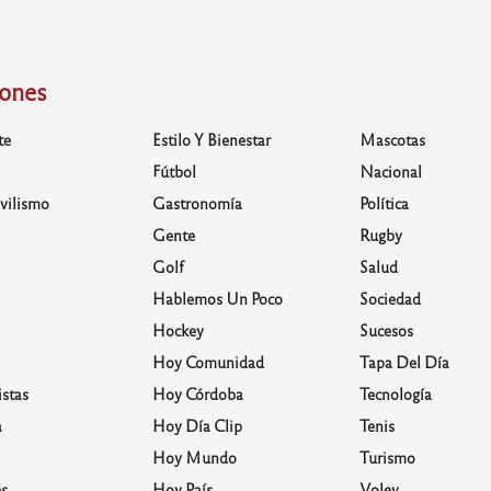
iones
te
Estilo Y Bienestar
Mascotas
Fútbol
Nacional
vilismo
Gastronomía
Política
Gente
Rugby
Golf
Salud
Hablemos Un Poco
Sociedad
Hockey
Sucesos
Hoy Comunidad
Tapa Del Día
stas
Hoy Córdoba
Tecnología
a
Hoy Día Clip
Tenis
Hoy Mundo
Turismo
s
Hoy País
Voley