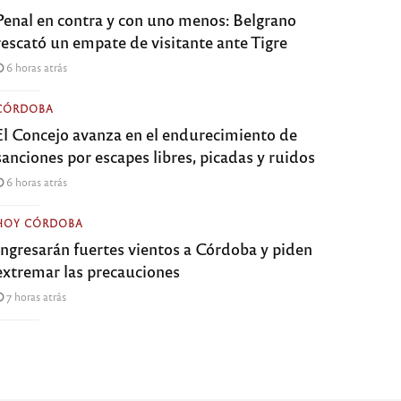
Penal en contra y con uno menos: Belgrano
rescató un empate de visitante ante Tigre
6 horas atrás
CÓRDOBA
El Concejo avanza en el endurecimiento de
sanciones por escapes libres, picadas y ruidos
6 horas atrás
HOY CÓRDOBA
Ingresarán fuertes vientos a Córdoba y piden
extremar las precauciones
7 horas atrás