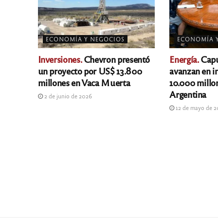
ECONOMÍA Y NEGOCIOS
ECONOMÍA 
Inversiones.
Chevron presentó
Energía.
Capu
un proyecto por US$ 13.800
avanzan en i
millones en Vaca Muerta
10.000 millo
Argentina
2 de junio de 2026
12 de mayo de 