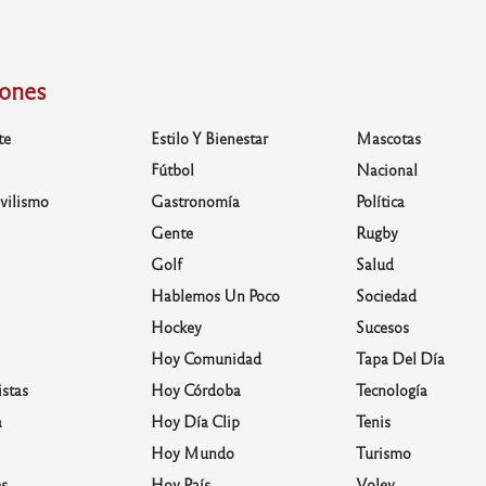
iones
te
Estilo Y Bienestar
Mascotas
Fútbol
Nacional
vilismo
Gastronomía
Política
Gente
Rugby
Golf
Salud
Hablemos Un Poco
Sociedad
Hockey
Sucesos
Hoy Comunidad
Tapa Del Día
stas
Hoy Córdoba
Tecnología
a
Hoy Día Clip
Tenis
Hoy Mundo
Turismo
s
Hoy País
Voley