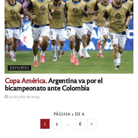
DEPORTES
Copa América.
Argentina va por el
bicampeonato ante Colombia
14 de julio de 2024
PÁGINA 1 DE 6
1
2
…
6