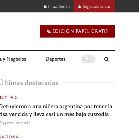
Iniciar Sesión
Regístrate Gratis
🗞️ EDICIÓN PAPEL GRATIS
a y Negocios
Deportes
Últimas destacadas
HOY PAÍS
Detuvieron a una niñera argentina por tener la
visa vencida y lleva casi un mes bajo custodia
34 minutos atrás
NACIONAL