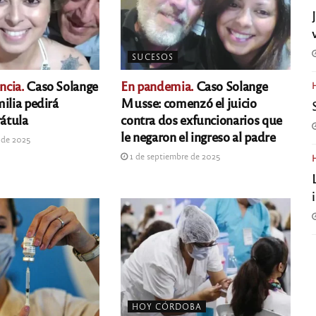
SUCESOS
ncia.
Caso Solange
En pandemia.
Caso Solange
ilia pedirá
Musse: comenzó el juicio
rátula
contra dos exfuncionarios que
le negaron el ingreso al padre
 de 2025
1 de septiembre de 2025
HOY CÓRDOBA