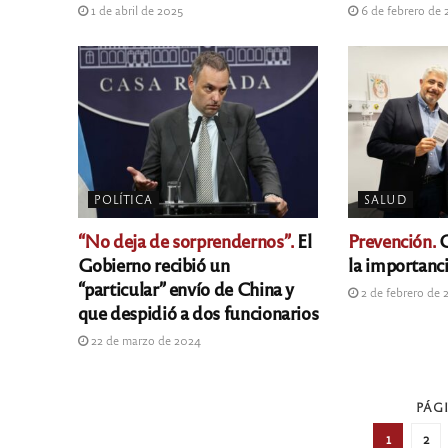
1 de abril de 2025
6 de febrero de
POLÍTICA
SALUD
“No deja de sorprendernos”.
El
Prevención.
C
Gobierno recibió un
la importanci
“particular” envío de China y
2 de febrero de 
que despidió a dos funcionarios
22 de marzo de 2024
PÁGI
1
2