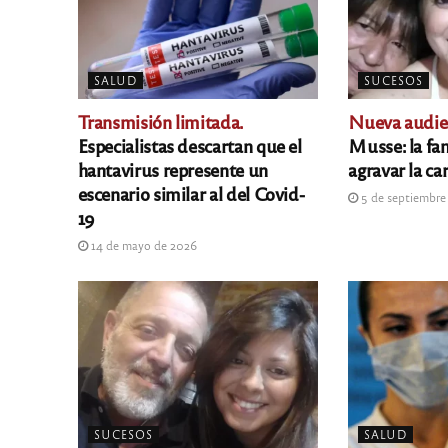
SALUD
SUCESOS
Transmisión limitada.
Nueva audie
Especialistas descartan que el
Musse: la fam
hantavirus represente un
agravar la ca
escenario similar al del Covid-
5 de septiembre
19
14 de mayo de 2026
SUCESOS
SALUD