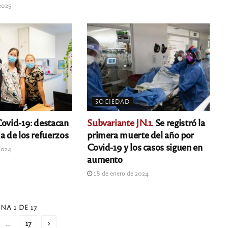
 2025
SOCIEDAD
ovid-19: destacan
Subvariante JN.1.
Se registró la
a de los refuerzos
primera muerte del año por
Covid-19 y los casos siguen en
2024
aumento
18 de enero de 2024
NA 1 DE 17
…
17