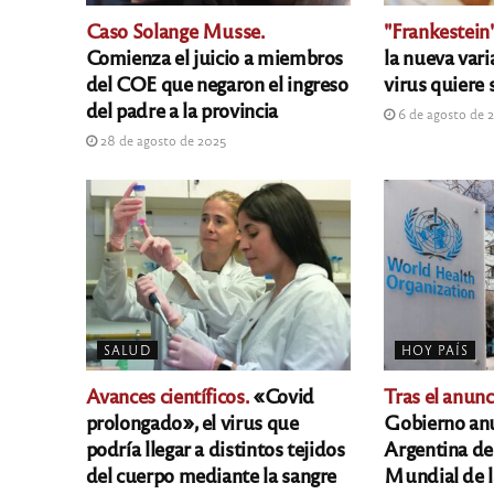
Caso Solange Musse.
"Frankestein"
Comienza el juicio a miembros
la nueva vari
del COE que negaron el ingreso
virus quiere 
del padre a la provincia
6 de agosto de 
28 de agosto de 2025
SALUD
HOY PAÍS
Avances científicos.
«Covid
Tras el anun
prolongado», el virus que
Gobierno anun
podría llegar a distintos tejidos
Argentina de
del cuerpo mediante la sangre
Mundial de l