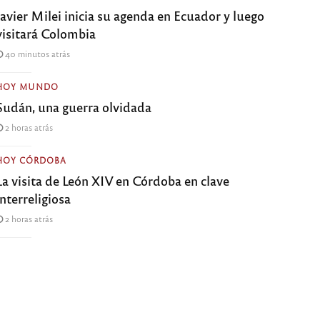
Javier Milei inicia su agenda en Ecuador y luego
visitará Colombia
40 minutos atrás
HOY MUNDO
Sudán, una guerra olvidada
2 horas atrás
HOY CÓRDOBA
La visita de León XIV en Córdoba en clave
interreligiosa
2 horas atrás