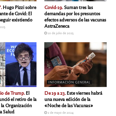
.
Hugo Pizzi sobre
Covid-19.
Suman tres las
ante de Covid: El
demandas por los presuntos
seguir existiendo
efectos adversos de las vacunas
AstraZeneca
2025
10 de julio de 2025
INFORMACIÓN GENERAL
cio de Trump.
El
De 19 a 23.
Este viernes habrá
ció el retiro de la
una nueva edición de la
 la Organización
«Noche de las Vacunas»
a Salud
2 de mayo de 2024