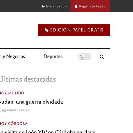
Iniciar Sesión
Regístrate Gratis
🗞️ EDICIÓN PAPEL GRATIS
a y Negocios
Deportes
Últimas destacadas
HOY MUNDO
Sudán, una guerra olvidada
55 minutos atrás
HOY CÓRDOBA
La visita de León XIV en Córdoba en clave