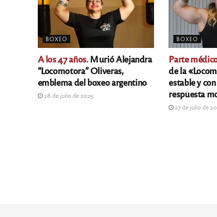
BOXEO
BOXEO
A los 47 años.
Murió Alejandra
Parte médico
“Locomotora” Oliveras,
de la «Locom
emblema del boxeo argentino
estable y con
respuesta m
28 de julio de 2025
27 de julio de 2