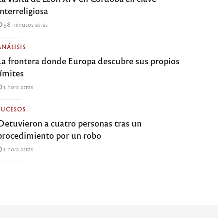
interreligiosa
58 minutos atrás
ANÁLISIS
La frontera donde Europa descubre sus propios
límites
1 hora atrás
SUCESOS
Detuvieron a cuatro personas tras un
procedimiento por un robo
1 hora atrás