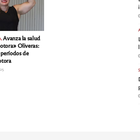
.
Avanza la salud
otora» Oliveras:
 períodos de
otora
025