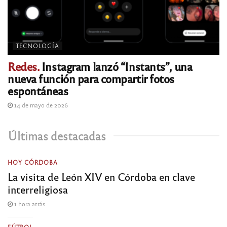
TECNOLOGÍA
Redes.
Instagram lanzó “Instants”, una
nueva función para compartir fotos
espontáneas
14 de mayo de 2026
Últimas destacadas
HOY CÓRDOBA
La visita de León XIV en Córdoba en clave
interreligiosa
1 hora atrás
FÚTBOL