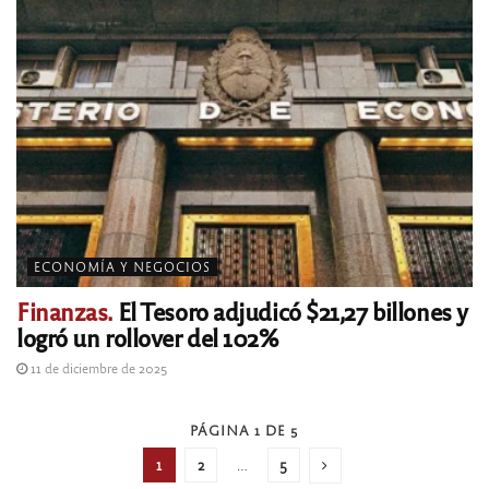
ECONOMÍA Y NEGOCIOS
Finanzas.
El Tesoro adjudicó $21,27 billones y
logró un rollover del 102%
11 de diciembre de 2025
PÁGINA 1 DE 5
1
2
…
5