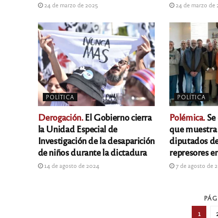
24 de marzo de 2025
24 de marzo de
POLÍTICA
POLÍTICA
Derogación.
El Gobierno cierra
Polémica.
Se 
la Unidad Especial de
que muestra l
Investigación de la desaparición
diputados de
de niños durante la dictadura
represores en
14 de agosto de 2024
7 de agosto de 
PÁG
1