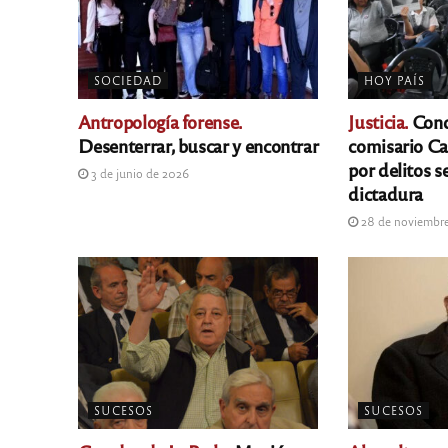
SOCIEDAD
HOY PAÍS
Antropología forense.
Justicia.
Cond
Desenterrar, buscar y encontrar
comisario Ca
por delitos s
3 de junio de 2026
dictadura
28 de noviembr
SUCESOS
SUCESOS