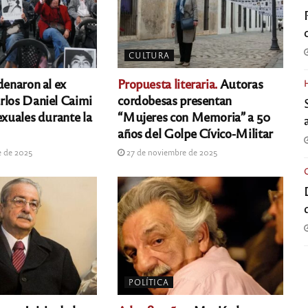
CULTURA
enaron al ex
Propuesta literaria.
Autoras
rlos Daniel Caimi
cordobesas presentan
exuales durante la
“Mujeres con Memoria” a 50
años del Golpe Cívico-Militar
e de 2025
27 de noviembre de 2025
POLÍTICA