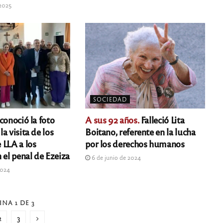
 2025
SOCIEDAD
conoció la foto
A sus 92 años.
Falleció Lita
a visita de los
Boitano, referente en la lucha
 LLA a los
por los derechos humanos
 el penal de Ezeiza
6 de junio de 2024
2024
INA 1 DE 3
2
3