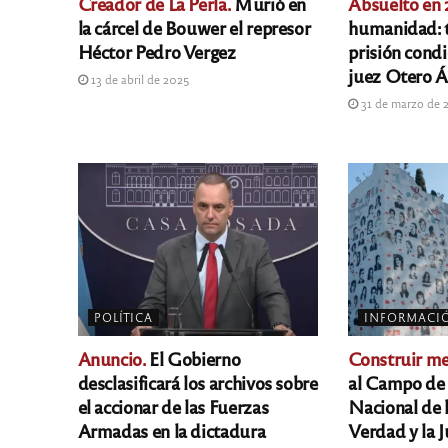
Creador de La Perla.
Murió en
Absuelto en 
la cárcel de Bouwer el represor
humanidad: t
Héctor Pedro Vergez
prisión condi
juez Otero Á
13 de abril de 2025
31 de marzo de 
POLÍTICA
INFORMACI
Anuncio.
El Gobierno
Construir m
desclasificará los archivos sobre
al Campo de 
el accionar de las Fuerzas
Nacional de 
Armadas en la dictadura
Verdad y la J