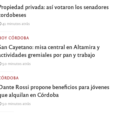
Propiedad privada: así votaron los senadores
cordobeses
41 minutos atrás
HOY CÓRDOBA
San Cayetano: misa central en Altamira y
actividades gremiales por pan y trabajo
50 minutos atrás
CÓRDOBA
Dante Rossi propone beneficios para jóvenes
que alquilan en Córdoba
50 minutos atrás