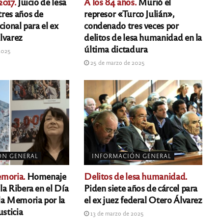
2017.
Juicio de lesa
A los 84 años.
Murió el
res años de
represor «Turco Julián»,
cional para el ex
condenado tres veces por
lvarez
delitos de lesa humanidad en la
última dictadura
2025
25 de marzo de 2025
ÓN GENERAL
INFORMACIÓN GENERAL
emoria.
Homenaje
Delitos de lesa humanidad.
la Ribera en el Día
Piden siete años de cárcel para
la Memoria por la
el ex juez federal Otero Álvarez
usticia
13 de marzo de 2025