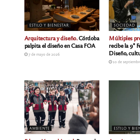
ESTILO Y BIENESTAR
SOCIEDAD
Arquitectura y diseño.
Córdoba
Múltiples pr
palpita el diseño en Casa FOA
recibe la 9° F
Diseño, cultu
7 de mayo de 2026
10 de septiembr
AMBIENTE
ESTILO Y BI