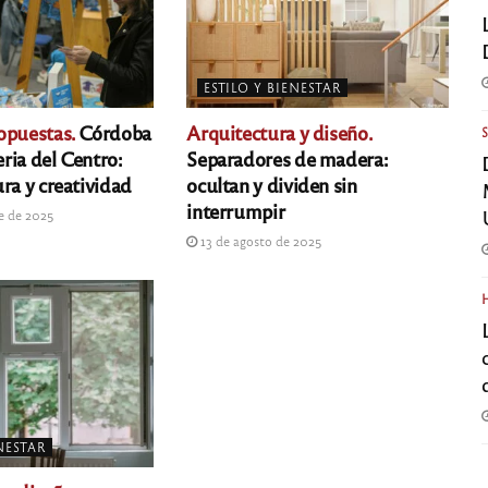
ESTILO Y BIENESTAR
opuestas.
Córdoba
Arquitectura y diseño.
eria del Centro:
Separadores de madera:
ra y creatividad
ocultan y dividen sin
interrumpir
e de 2025
13 de agosto de 2025
ENESTAR