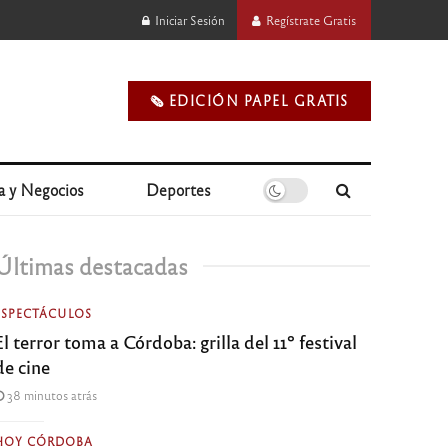
Iniciar Sesión
Regístrate Gratis
🗞️ EDICIÓN PAPEL GRATIS
a y Negocios
Deportes
Últimas destacadas
ESPECTÁCULOS
El terror toma a Córdoba: grilla del 11º festival
de cine
38 minutos atrás
HOY CÓRDOBA