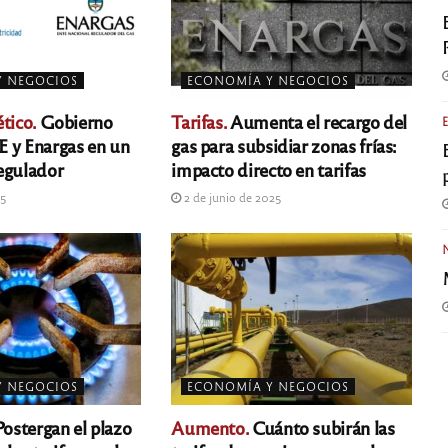
Y NEGOCIOS
ECONOMÍA Y NEGOCIOS
tico.
Gobierno
Tarifas.
Aumenta el recargo del
 y Enargas en un
gas para subsidiar zonas frías:
egulador
impacto directo en tarifas
25
2 de junio de 2025
Y NEGOCIOS
ECONOMÍA Y NEGOCIOS
ostergan el plazo
Aumento.
Cuánto subirán las