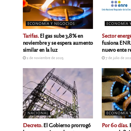
ECONOMÍA Y NEGOCIOS
ECONOMÍA 
Tarifas.
El gas sube 3,8% en
Sector energé
noviembre y se espera aumento
fusiona ENRE
similar en la luz
nuevo ente r
2 de noviembre de 2025
7 de julio de 20
NACIONAL
ECONOMÍA 
Decreto.
El Gobierno prorrogó
Por 60 días.
P