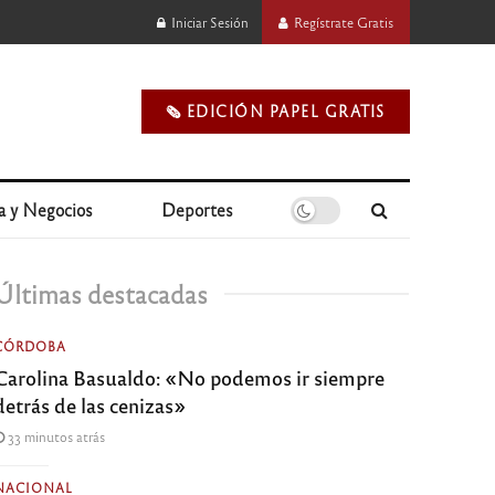
Iniciar Sesión
Regístrate Gratis
🗞️ EDICIÓN PAPEL GRATIS
a y Negocios
Deportes
Últimas destacadas
CÓRDOBA
Carolina Basualdo: «No podemos ir siempre
detrás de las cenizas»
33 minutos atrás
NACIONAL