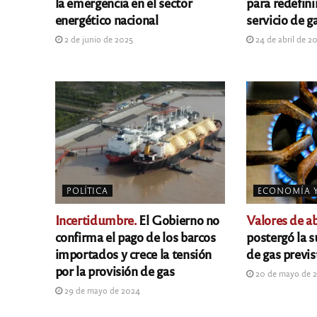
la emergencia en el sector
para redefinir
energético nacional
servicio de g
2 de junio de 2025
24 de abril de 2
POLÍTICA
ECONOMÍA 
Incertidumbre.
El Gobierno no
Valores de ab
confirma el pago de los barcos
postergó la s
importados y crece la tensión
de gas previ
por la provisión de gas
20 de mayo de 
29 de mayo de 2024