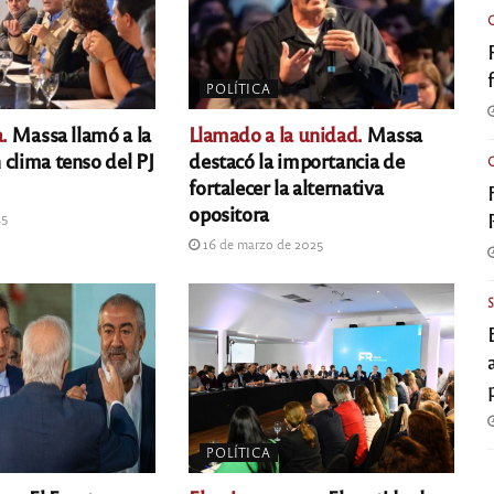
POLÍTICA
.
Massa llamó a la
Llamado a la unidad.
Massa
 clima tenso del PJ
destacó la importancia de
fortalecer la alternativa
opositora
25
16 de marzo de 2025
POLÍTICA