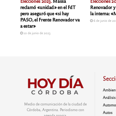
Elecciones 2023.
Massa
Elecciones 20
reclamó «unidad» en el FdT
Renovador y 
pero aseguró que «si hay
la interna: 
PASO, el Frente Renovador va
6 de junio de 2
a estar»
10 de junio de 2023
Secc
Ambien
Análisis
Medio de comunicación de la ciudad de
Automo
Córdoba, Argentina. Periodismo con
Autos
agenda propia.