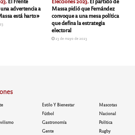
23.
El Frente
Elecciones 2023.
El partido de
una advertencia a
Massa pidió que Fernández
«Massa está harto»
convoque a una mesa política
que defina la estrategia
023
electoral
23 de mayo de 2023
iones
te
Estilo Y Bienestar
Mascotas
Fútbol
Nacional
vilismo
Gastronomía
Política
Gente
Rugby