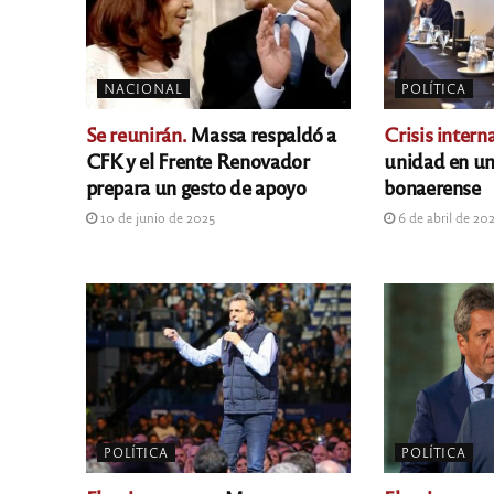
NACIONAL
POLÍTICA
Se reunirán.
Massa respaldó a
Crisis interna
CFK y el Frente Renovador
unidad en un
prepara un gesto de apoyo
bonaerense
10 de junio de 2025
6 de abril de 20
POLÍTICA
POLÍTICA