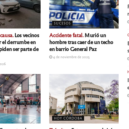
SUCESOS
 causa.
Los vecinos
Accidente fatal.
Murió un
r el derrumbe en
hombre tras caer de un techo
piden ser parte de
en barrio General Paz
4 de noviembre de 2025
2026
HOY CÓRDOBA