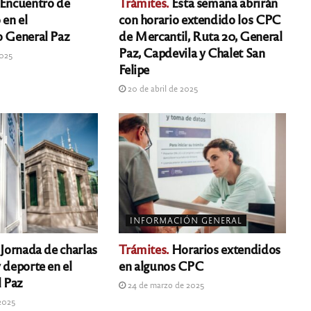
Encuentro de
Trámites.
Esta semana abrirán
 en el
con horario extendido los CPC
o General Paz
de Mercantil, Ruta 20, General
Paz, Capdevila y Chalet San
2025
Felipe
20 de abril de 2025
INFORMACIÓN GENERAL
Jornada de charlas
Trámites.
Horarios extendidos
 deporte en el
en algunos CPC
 Paz
24 de marzo de 2025
2025