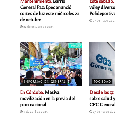
Mantenimiento.
Barrio
Este sábado.
General Paz: Epec anunció
vóley diverso
cortes de luz este miércoles 22
Polideportiv
de octubre
27 de mayo de 
22 de octubre de 2025
INFORMACIÓN GENERAL
SOCIEDAD
En Córdoba.
Masiva
Desde las 17.
movilización en la previa del
sobre salud y
paro nacional
CPC General
9 de abril de 2025
27 de marzo de 