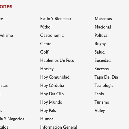
iones
te
Estilo Y Bienestar
Mascotas
Fútbol
Nacional
vilismo
Gastronomía
Política
Gente
Rugby
Golf
Salud
Hablemos Un Poco
Sociedad
Hockey
Sucesos
Hoy Comunidad
Tapa Del Día
stas
Hoy Córdoba
Tecnología
a
Hoy Día Clip
Tenis
Hoy Mundo
Turismo
s
Hoy País
Voley
a Y Negocios
Humor
culos
Información General