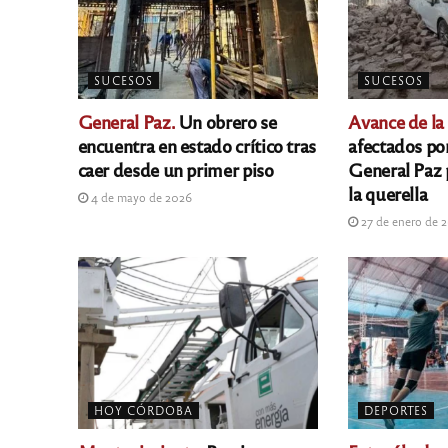
SUCESOS
SUCESOS
General Paz.
Un obrero se
Avance de la
encuentra en estado crítico tras
afectados po
caer desde un primer piso
General Paz 
la querella
4 de mayo de 2026
27 de enero de 
HOY CÓRDOBA
DEPORTES