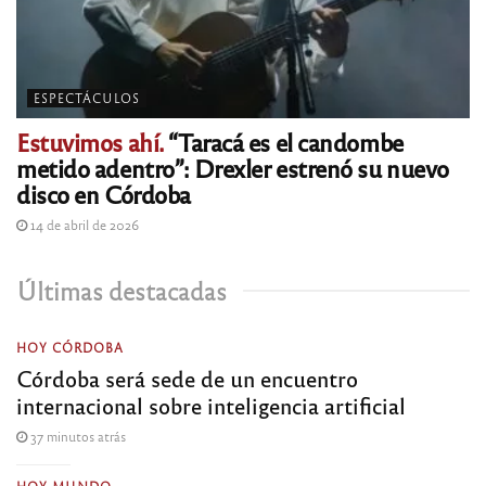
ESPECTÁCULOS
Estuvimos ahí.
“Taracá es el candombe
metido adentro”: Drexler estrenó su nuevo
disco en Córdoba
14 de abril de 2026
Últimas destacadas
HOY CÓRDOBA
Córdoba será sede de un encuentro
internacional sobre inteligencia artificial
37 minutos atrás
HOY MUNDO