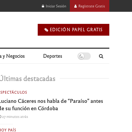
Iniciar Sesión
Regístrate Gratis
🗞️ EDICIÓN PAPEL GRATIS
a y Negocios
Deportes
Últimas destacadas
ESPECTÁCULOS
Luciano Cáceres nos habla de “Paraíso” antes
de su función en Córdoba
27 minutos atrás
HOY PAÍS