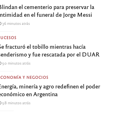
Blindan el cementerio para preservar la
intimidad en el funeral de Jorge Messi
36 minutos atrás
SUCESOS
Se fracturó el tobillo mientras hacía
senderismo y fue rescatada por el DUAR
50 minutos atrás
ECONOMÍA Y NEGOCIOS
Energía, minería y agro redefinen el poder
económico en Argentina
58 minutos atrás