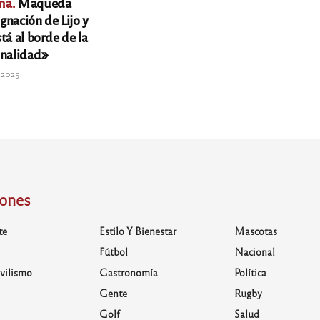
ma.
Maqueda
ignación de Lijo y
tá al borde de la
onalidad»
e 2025
iones
te
Estilo Y Bienestar
Mascotas
Fútbol
Nacional
vilismo
Gastronomía
Política
Gente
Rugby
Golf
Salud