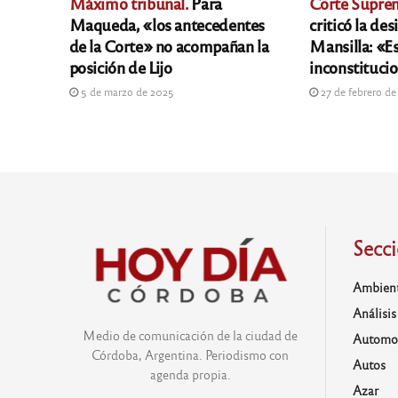
Máximo tribunal.
Para
Corte Supre
Maqueda, «los antecedentes
criticó la des
de la Corte» no acompañan la
Mansilla: «Es
posición de Lijo
inconstituci
5 de marzo de 2025
27 de febrero d
Secc
Ambien
Análisis
Medio de comunicación de la ciudad de
Automo
Córdoba, Argentina. Periodismo con
Autos
agenda propia.
Azar