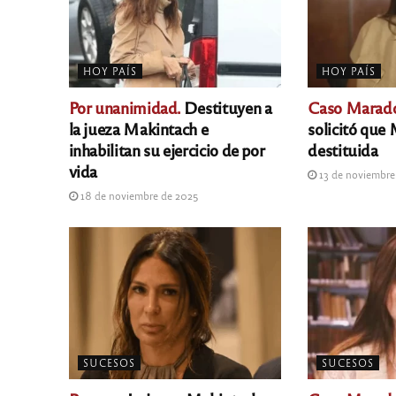
HOY PAÍS
HOY PAÍS
Por unanimidad.
Destituyen a
Caso Marad
la jueza Makintach e
solicitó que
inhabilitan su ejercicio de por
destituida
vida
13 de noviembre
18 de noviembre de 2025
SUCESOS
SUCESOS