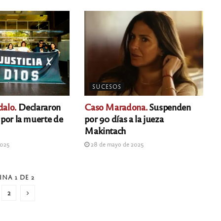
SUCESOS
dalo.
Declararon
Caso Maradona.
Suspenden
o por la muerte de
por 90 días a la jueza
Makintach
2025
28 de mayo de 2025
INA 1 DE 2
2