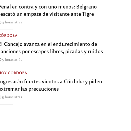
Penal en contra y con uno menos: Belgrano
rescató un empate de visitante ante Tigre
4 horas atrás
CÓRDOBA
El Concejo avanza en el endurecimiento de
sanciones por escapes libres, picadas y ruidos
5 horas atrás
HOY CÓRDOBA
Ingresarán fuertes vientos a Córdoba y piden
extremar las precauciones
5 horas atrás