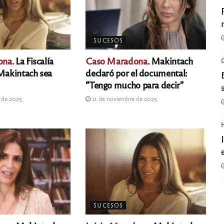
SUCESOS
ona.
La Fiscalía
Caso Maradona.
Makintach
 Makintach sea
declaró por el documental:
“Tengo mucho para decir”
 de 2025
11 de noviembre de 2025
SUCESOS