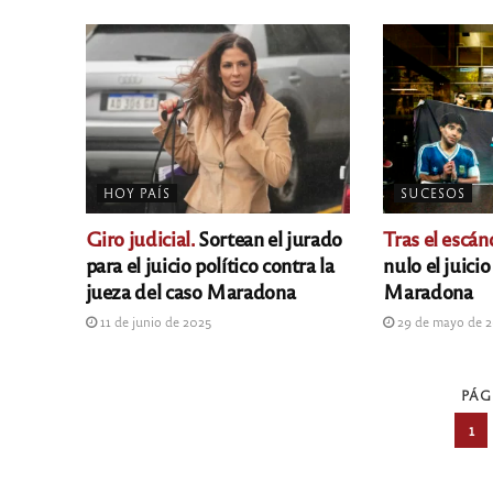
HOY PAÍS
SUCESOS
Giro judicial.
Sortean el jurado
Tras el escán
para el juicio político contra la
nulo el juici
jueza del caso Maradona
Maradona
11 de junio de 2025
29 de mayo de 
PÁG
1