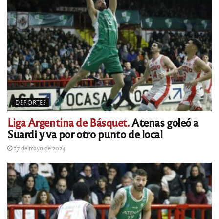
DEPORTES
Liga Argentina de Básquet.
Atenas goleó a
Suardi y va por otro punto de local
27 de mayo de 2024