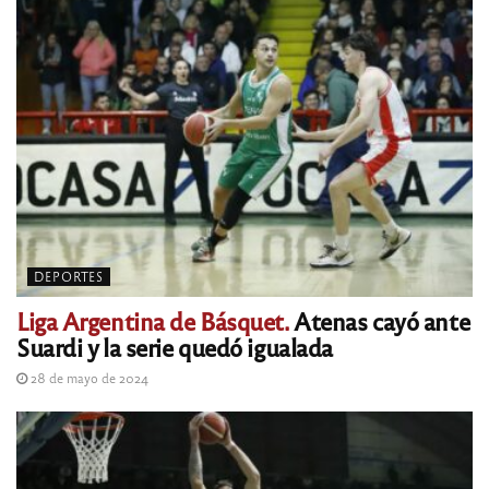
DEPORTES
Liga Argentina de Básquet.
Atenas cayó ante
Suardi y la serie quedó igualada
28 de mayo de 2024