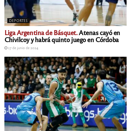
DEPORTES
Liga Argentina de Básquet.
Atenas cayó en
Chivilcoy y habrá quinto juego en Córdoba
17 de junio de 2024