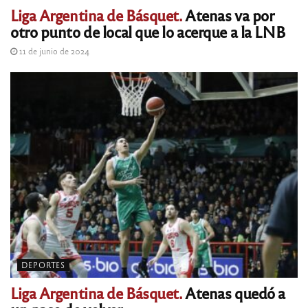
Liga Argentina de Básquet.
Atenas va por
otro punto de local que lo acerque a la LNB
11 de junio de 2024
DEPORTES
Liga Argentina de Básquet.
Atenas quedó a