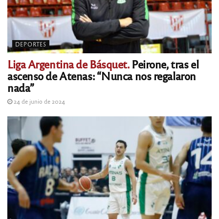
DEPORTES
Liga Argentina de Básquet.
Peirone, tras el
ascenso de Atenas: “Nunca nos regalaron
nada”
24 de junio de 2024