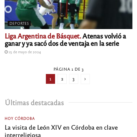
DEPORTES
Liga Argentina de Básquet.
Atenas volvió a
ganar y ya sacó dos de ventaja en la serie
15 de mayo de 2024
PÁGINA 1 DE 3
1
2
3
Últimas destacadas
HOY CÓRDOBA
La visita de León XIV en Córdoba en clave
interreligiosa