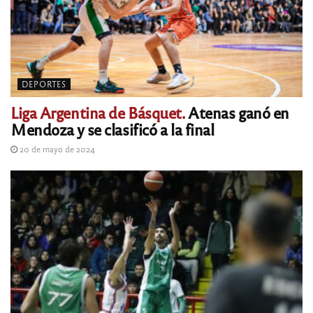
DEPORTES
Liga Argentina de Básquet.
Atenas ganó en
Mendoza y se clasificó a la final
20 de mayo de 2024