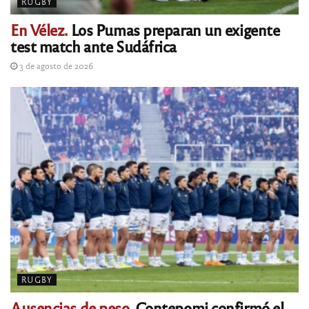
RUGBY
En Vélez.
Los Pumas preparan un exigente
test match ante Sudáfrica
3 de agosto de 2026
RUGBY
Ausencias de peso.
Contepomi confirmó el