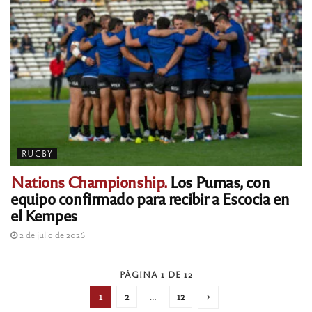
RUGBY
Nations Championship.
Los Pumas, con
equipo confirmado para recibir a Escocia en
el Kempes
2 de julio de 2026
PÁGINA 1 DE 12
1
2
…
12