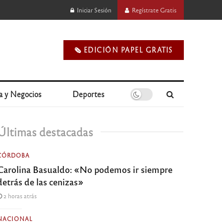
Iniciar Sesión
Regístrate Gratis
🗞️ EDICIÓN PAPEL GRATIS
a y Negocios
Deportes
Últimas destacadas
CÓRDOBA
Carolina Basualdo: «No podemos ir siempre
detrás de las cenizas»
2 horas atrás
NACIONAL