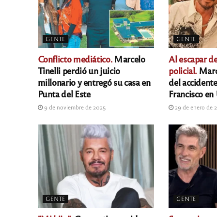
GENTE
GENTE
Conflicto mediático.
Marcelo
Al escapar de
Tinelli perdió un juicio
policial.
Marce
millonario y entregó su casa en
del accidente
Punta del Este
Francisco en
9 de noviembre de 2025
29 de enero de 
GENTE
GENTE