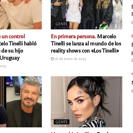
GENTE
 un control
En primera persona.
Marcelo
lo Tinelli habló
Tinelli se lanza al mundo de los
 de su hijo
reality shows con «Los Tinelli»
 Uruguay
16 de enero de 2025
2025
GENTE