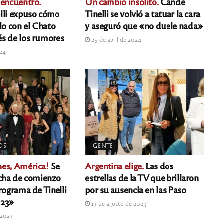
eencuentro.
Un cambio insólito.
Cande
lli expuso cómo
Tinelli se volvió a tatuar la cara
lo con el Chato
y aseguró que «no duele nada»
s de los rumores
25 de abril de 2024
024
OS
GENTE
es, América!
Se
Argentina elige.
Las dos
echa de comienzo
estrellas de la TV que brillaron
rograma de Tinelli
por su ausencia en las Paso
023»
13 de agosto de 2023
 2023