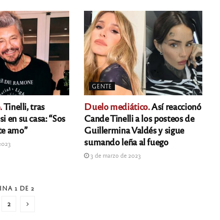
GENTE
.
Tinelli, tras
Duelo mediático.
Así reaccionó
si en su casa: “Sos
Cande Tinelli a los posteos de
 te amo”
Guillermina Valdés y sigue
sumando leña al fuego
2023
3 de marzo de 2023
INA 1 DE 2
2