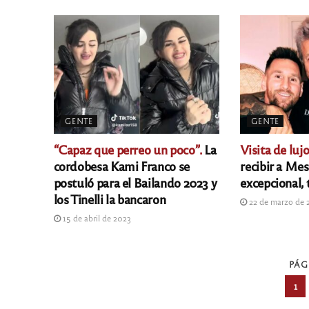
GENTE
GENTE
“Capaz que perreo un poco”.
La
Visita de lujo
cordobesa Kami Franco se
recibir a Mes
postuló para el Bailando 2023 y
excepcional,
los Tinelli la bancaron
22 de marzo de 
15 de abril de 2023
PÁG
1