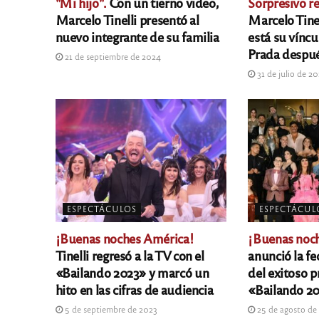
"Mi hijo".
Con un tierno video,
Sorpresivo r
Marcelo Tinelli presentó al
Marcelo Tine
nuevo integrante de su familia
está su víncu
Prada despué
21 de septiembre de 2024
31 de julio de 2
ESPECTÁCULOS
ESPECTÁCUL
¡Buenas noches América!
¡Buenas noch
Tinelli regresó a la TV con el
anunció la f
«Bailando 2023» y marcó un
del exitoso p
hito en las cifras de audiencia
«Bailando 2
5 de septiembre de 2023
25 de agosto de