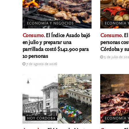
ECONOMÍA Y NEGOCIOS
ECONOMÍA 
Consumo.
El Índice Asado bajó
Consumo.
El
en julio y preparar una
personas cos
parrillada costó $142.900 para
Córdoba y su
10 personas
5 de julio de 20
7 de agosto de 2026
HOY CÓRDOBA
ECONOMÍA 