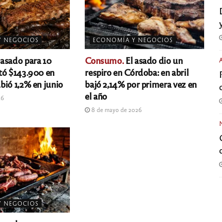
Y NEGOCIOS
ECONOMÍA Y NEGOCIOS
 asado para 10
Consumo.
El asado dio un
tó $143.900 en
respiro en Córdoba: en abril
bió 1,2% en junio
bajó 2,14% por primera vez en
el año
26
8 de mayo de 2026
Y NEGOCIOS