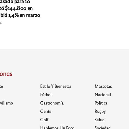
 asado para 10
tó $144.800 en
bió 1,4% en marzo
26
iones
te
Estilo Y Bienestar
Mascotas
Fútbol
Nacional
vilismo
Gastronomía
Política
Gente
Rugby
Golf
Salud
Hablemos Un Poco
Sociedad