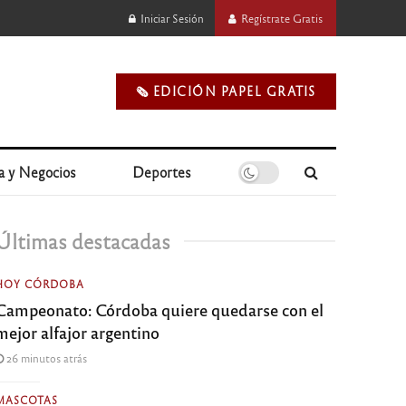
Iniciar Sesión
Regístrate Gratis
🗞️ EDICIÓN PAPEL GRATIS
a y Negocios
Deportes
Últimas destacadas
HOY CÓRDOBA
Campeonato: Córdoba quiere quedarse con el
mejor alfajor argentino
26 minutos atrás
MASCOTAS