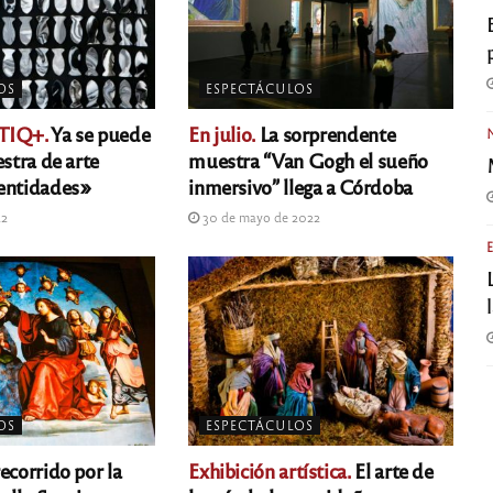
OS
ESPECTÁCULOS
TIQ+.
Ya se puede
En julio.
La sorprendente
estra de arte
muestra “Van Gogh el sueño
entidades»
inmersivo” llega a Córdoba
22
30 de mayo de 2022
OS
ESPECTÁCULOS
ecorrido por la
Exhibición artística.
El arte de