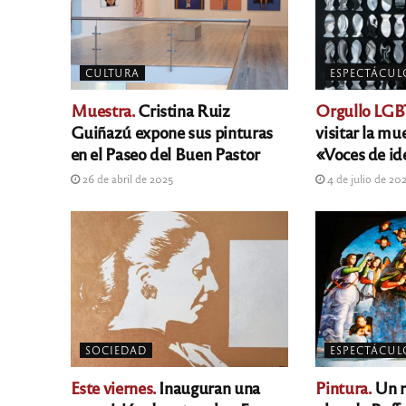
CULTURA
ESPECTÁCUL
Muestra.
Cristina Ruiz
Orgullo LGB
Guiñazú expone sus pinturas
visitar la mu
en el Paseo del Buen Pastor
«Voces de id
26 de abril de 2025
4 de julio de 20
SOCIEDAD
ESPECTÁCUL
Este viernes.
Inauguran una
Pintura.
Un r