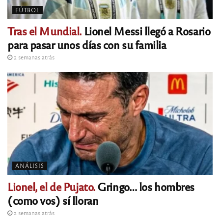
FÚTBOL
Tras el Mundial.
Lionel Messi llegó a Rosario
para pasar unos días con su familia
2 semanas atrás
ANÁLISIS
Lionel, el de Pujato.
Gringo… los hombres
(como vos) sí lloran
2 semanas atrás