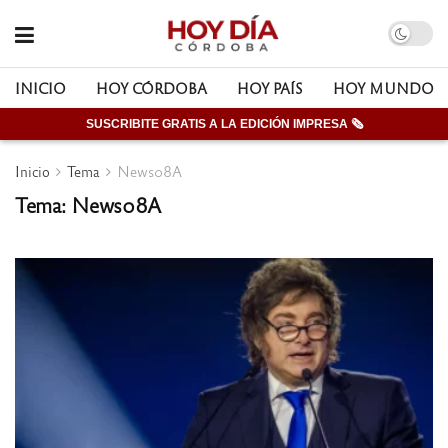
INICIO
HOY CÓRDOBA
HOY PAÍS
HOY MUNDO
SUSCRIBITE GRATIS A LA EDICIÓN IMPRESA 🗞
Inicio
Tema
News08A
Tema: News08A