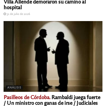
Villa Allende demoraron su camino al
hospital
31 de julio de 2026
ANÁLISIS
Pasilleos de Córdoba.
Rambaldi juega fuerte
/ Un ministro con ganas de irse / Judiciales