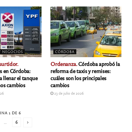
Y NEGOCIOS
CÓRDOBA
surtidor.
Ordenanza.
Córdoba aprobó la
s en Córdoba:
reforma de taxis y remises:
 llenar el tanque
cuáles son los principales
imos cambios
cambios
026
23 de julio de 2026
INA 1 DE 6
…
6