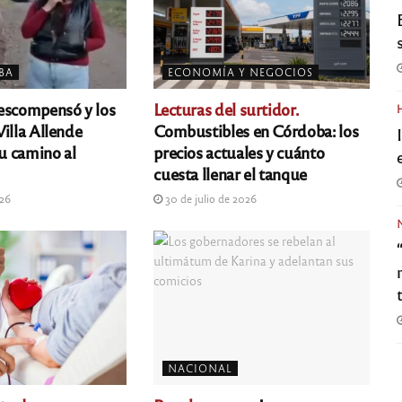
BA
ECONOMÍA Y NEGOCIOS
escompensó y los
Lecturas del surtidor.
illa Allende
Combustibles en Córdoba: los
u camino al
precios actuales y cuánto
cuesta llenar el tanque
026
30 de julio de 2026
NACIONAL