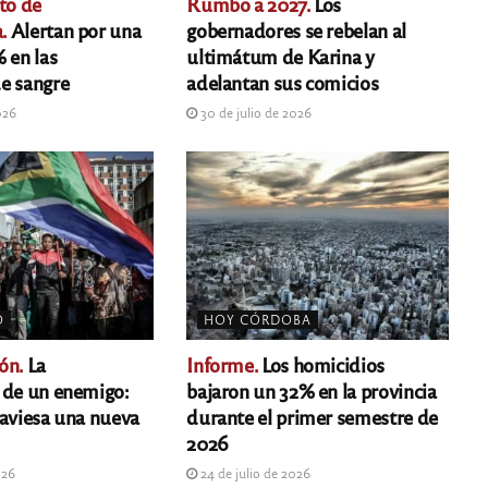
to de
Rumbo a 2027.
Los
.
Alertan por una
gobernadores se rebelan al
 en las
ultimátum de Karina y
e sangre
adelantan sus comicios
026
30 de julio de 2026
O
HOY CÓRDOBA
ón.
La
Informe.
Los homicidios
 de un enemigo:
bajaron un 32% en la provincia
raviesa una nueva
durante el primer semestre de
2026
026
24 de julio de 2026