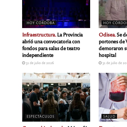
HOY CÓRDOBA
HOY CÓRDO
Infraestructura.
La Provincia
Odisea.
Se d
abrió una convocatoria con
portones de V
fondos para salas de teatro
demoraron s
independiente
hospital
31 de julio de 2026
31 de julio de 2
ESPECTÁCULOS
SALUD