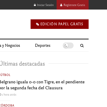
Iniciar Sesión
Regístrate Gratis
🗞️ EDICIÓN PAPEL GRATIS
a y Negocios
Deportes
Últimas destacadas
FÚTBOL
Belgrano iguala 0-0 con Tigre, en el pendiente
por la segunda fecha del Clausura
1 hora atrás
CÓRDOBA