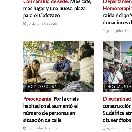
Con cambio de sede.
Más café,
Departamen
más lugar y una nueva plaza
Hemoterapia
para el Cafezazo
caída del 30%
donaciones d
30 de julio de 2026
30 de julio de 2
HOY CÓRDOBA
HOY MUND
Preocupante.
Por la crisis
Discriminaci
habitacional, aumentó el
construcción
número de personas en
Sudáfrica at
situación de calle
ola xenófoba
29 de julio de 2026
29 de julio de 2