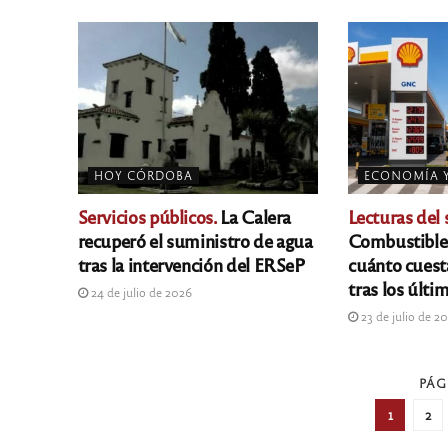
HOY CÓRDOBA
ECONOMÍA 
Servicios públicos.
La Calera
Lecturas del 
recuperó el suministro de agua
Combustible
tras la intervención del ERSeP
cuánto cuesta
tras los últ
24 de julio de 2026
23 de julio de 2
PÁG
1
2