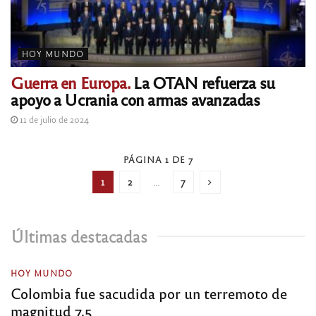
HOY MUNDO
Guerra en Europa.
La OTAN refuerza su
apoyo a Ucrania con armas avanzadas
11 de julio de 2024
PÁGINA 1 DE 7
1
2
…
7
Últimas destacadas
HOY MUNDO
Colombia fue sacudida por un terremoto de
magnitud 7,5