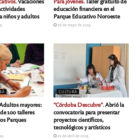
ativos.
Vacaciones
Para jóvenes.
Taller gratuito de
actividades
educación financiera en el
a niños y adultos
Parque Educativo Noroeste
25
26 de mayo de 2025
BA
CULTURA
Adultos mayores:
"Córdoba Descubre".
Abrió la
de 100 talleres
convocatoria para presentar
los Parques
proyectos científicos,
tecnológicos y artísticos
025
22 de abril de 2025