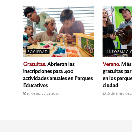
SOCIEDAD
INFORMACI
Gratuitas.
Abrieron las
Verano.
Más d
inscripciones para 400
gratuitas pa
actividades anuales en Parques
en los parque
Educativos
ciudad
19 de marzo de 2025
16 de enero de 