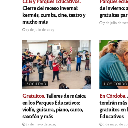
CEB y Parques Educativos.
Parques educ
Cierre del receso invernal:
de invierno: 
kermés, zumba, cine, teatro y
gratuitas par
mucho más
7 de julio de 20
17 de julio de 2025
SOCIEDAD
HOY CÓRDO
Gratuitos.
Talleres de música
En Córdoba.
en los Parques Educativos:
tendrán más 
violín, guitarra, piano, canto,
gratuitos en 
saxofón y más
Educativos
17 de mayo de 2025
1 de mayo de 2