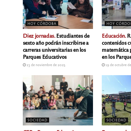
HOY CÓRDOBA
HOY CÓRDO
Diez jornadas.
Estudiantes de
Educación.
R
sexto año podrán inscribirse a
contenidos c
carreras universitarias en los
matemática p
Parques Educativos
en los Parqu
23 de noviembre de 2025
19 de octubre d
SOCIEDAD
SOCIEDAD