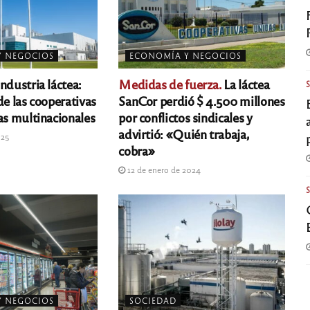
Y NEGOCIOS
ECONOMÍA Y NEGOCIOS
ndustria láctea:
Medidas de fuerza.
La láctea
de las cooperativas
SanCor perdió $ 4.500 millones
as multinacionales
por conflictos sindicales y
advirtió: «Quién trabaja,
025
cobra»
12 de enero de 2024
Y NEGOCIOS
SOCIEDAD