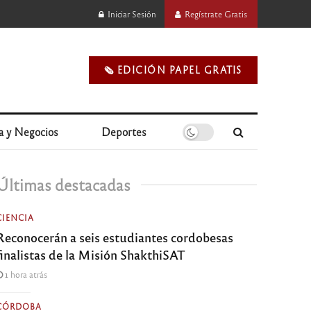
Iniciar Sesión
Regístrate Gratis
🗞️ EDICIÓN PAPEL GRATIS
a y Negocios
Deportes
Últimas destacadas
CIENCIA
Reconocerán a seis estudiantes cordobesas
finalistas de la Misión ShakthiSAT
1 hora atrás
CÓRDOBA