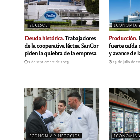
SUCESOS
ECONOMÍA 
Deuda histórica.
Trabajadores
Producción.
I
de la cooperativa láctea SanCor
fuerte caída 
piden la quiebra de la empresa
y avance de l
7 de septiembre de 2025
25 de julio de 2
ECONOMÍA Y NEGOCIOS
ECONOMÍA 