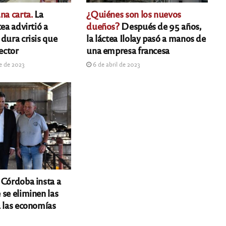
na carta.
La
¿Quiénes son los nuevos
tea advirtió a
dueños?
Después de 95 años,
dura crisis que
la láctea Ilolay pasó a manos de
sector
una empresa francesa
e de 2023
6 de abril de 2023
Córdoba insta a
 se eliminen las
a las economías