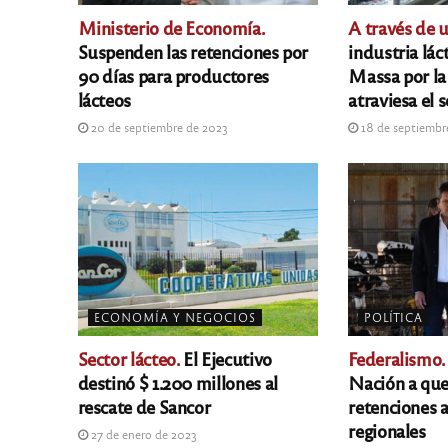
Ministerio de Economía.
A través de u
Suspenden las retenciones por
industria lác
90 días para productores
Massa por la 
lácteos
atraviesa el 
20 de septiembre de 2023
18 de septiembr
ECONOMÍA Y NEGOCIOS
POLÍTICA
Sector lácteo.
El Ejecutivo
Federalismo.
destinó $ 1.200 millones al
Nación a que
rescate de Sancor
retenciones 
regionales
27 de enero de 2023