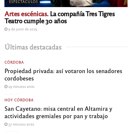
ESPECTÁCULOS
Artes escénicas.
La compañía Tres Tigres
Teatro cumple 30 años
9 de junio de 2025
Últimas destacadas
CÓRDOBA
Propiedad privada: así votaron los senadores
cordobeses
29 minutos atrás
HOY CÓRDOBA
San Cayetano: misa central en Altamira y
actividades gremiales por pan y trabajo
37 minutos atrás