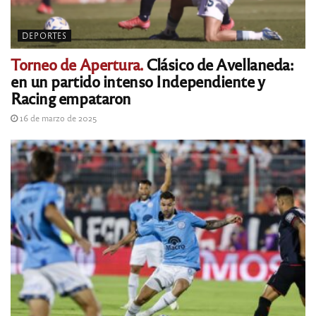
DEPORTES
Torneo de Apertura.
Clásico de Avellaneda:
en un partido intenso Independiente y
Racing empataron
16 de marzo de 2025