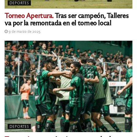
DEPORTES
Torneo Apertura.
Tras ser campeón, Talleres
va por la remontada en el torneo local
9 de marzo de 2025
DEPORTES