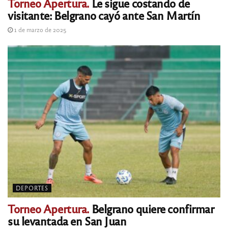
Torneo Apertura.
Le sigue costando de
visitante: Belgrano cayó ante San Martín
1 de marzo de 2025
DEPORTES
Torneo Apertura.
Belgrano quiere confirmar
su levantada en San Juan