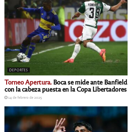
DEPORTES
Torneo Apertura.
Boca se mide ante Banfield
con la cabeza puesta en la Copa Libertadores
14 de febrero de 2025