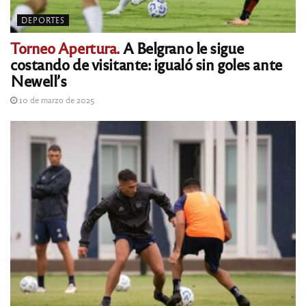
DEPORTES
Torneo Apertura.
A Belgrano le sigue
costando de visitante: igualó sin goles ante
Newell’s
10 de marzo de 2025