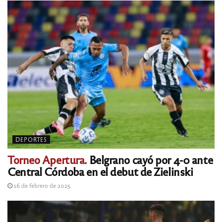
DEPORTES
Torneo Apertura.
Belgrano cayó por 4-0 ante
Central Córdoba en el debut de Zielinski
16 de febrero de 2025