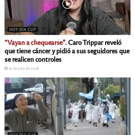
HOY DÍA CLIP
"Vayan a chequearse”.
Caro Trippar reveló
que tiene cáncer y pidió a sus seguidores que
se realicen controles
25 de julio de 2026
HOY DÍA CLIP