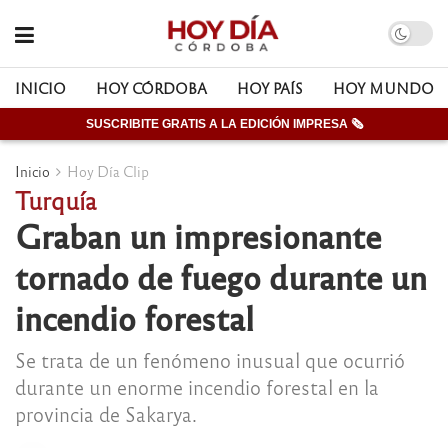
INICIO
HOY CÓRDOBA
HOY PAÍS
HOY MUNDO
SUSCRIBITE GRATIS A LA EDICIÓN IMPRESA 🗞
Inicio
Hoy Día Clip
Turquía
Graban un impresionante
tornado de fuego durante un
incendio forestal
Se trata de un fenómeno inusual que ocurrió
durante un enorme incendio forestal en la
provincia de Sakarya.