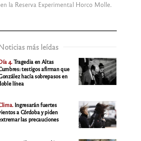
ón en la Reserva Experimental Horco Molle.
Noticias más leídas
Día 4.
Tragedia en Altas
Cumbres: testigos afirman que
González hacía sobrepasos en
doble línea
Clima.
Ingresarán fuertes
vientos a Córdoba y piden
extremar las precauciones