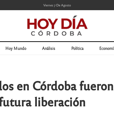
Viernes 7 De Agosto
Hoy Mundo
Análisis
Política
Economí
os en Córdoba fueron
utura liberación