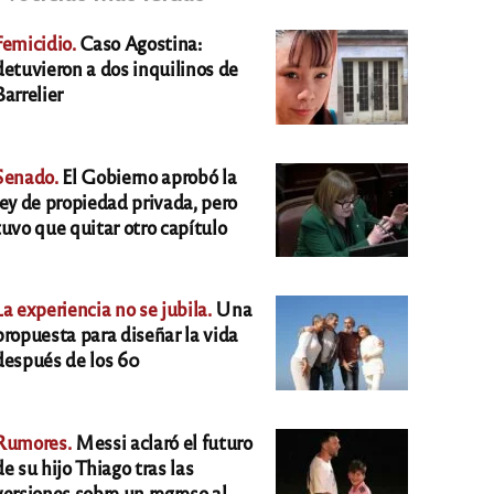
Femicidio.
Caso Agostina:
detuvieron a dos inquilinos de
Barrelier
Senado.
El Gobierno aprobó la
ley de propiedad privada, pero
tuvo que quitar otro capítulo
La experiencia no se jubila.
Una
propuesta para diseñar la vida
después de los 60
Rumores.
Messi aclaró el futuro
de su hijo Thiago tras las
versiones sobre un regreso al