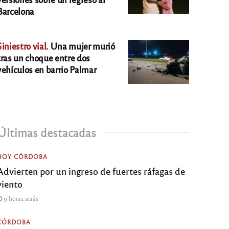
Barcelona
Siniestro vial.
Una mujer murió
tras un choque entre dos
vehículos en barrio Palmar
Últimas destacadas
HOY CÓRDOBA
Advierten por un ingreso de fuertes ráfagas de
viento
9 horas atrás
CÓRDOBA