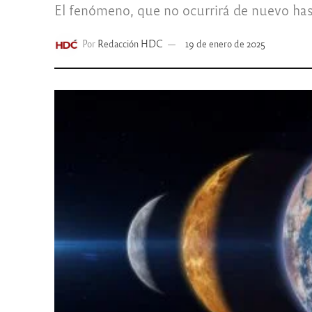
El fenómeno, que no ocurrirá de nuevo hast
Por
Redacción HDC
19 de enero de 2025