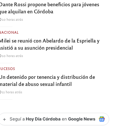
Dante Rossi propone beneficios para jóvenes
que alquilan en Córdoba
10 horas atrás
NACIONAL
Milei se reunió con Abelardo de la Espriella y
asistió a su asunción presidencial
10 horas atrás
SUCESOS
Un detenido por tenencia y distribución de
material de abuso sexual infantil
11 horas atrás
+
Seguí a
Hoy Día Córdoba
en
Google News