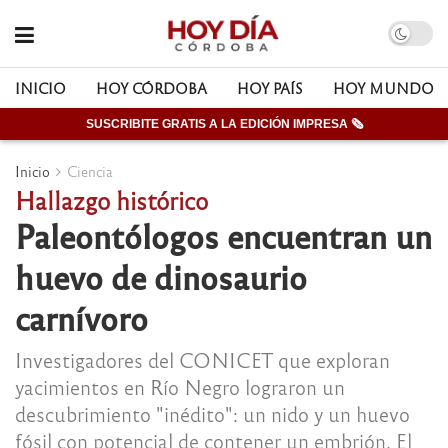
INICIO
HOY CÓRDOBA
HOY PAÍS
HOY MUNDO
SUSCRIBITE GRATIS A LA EDICIÓN IMPRESA 🗞
Inicio
Ciencia
Hallazgo histórico
Paleontólogos encuentran un
huevo de dinosaurio
carnívoro
Investigadores del CONICET que exploran
yacimientos en Río Negro lograron un
descubrimiento "inédito": un nido y un huevo
fósil con potencial de contener un embrión. El