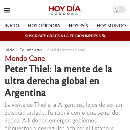
INICIO
HOY CÓRDOBA
HOY PAÍS
HOY MUNDO
SUSCRIBITE GRATIS A LA EDICIÓN IMPRESA 🗞
Inicio
Columnistas
Análisis internacional
Mondo Cane
Peter Thiel: la mente de la
ultra derecha global en
Argentina
La visita de Thiel a la Argentina, lejos de ser un
episodio aislado, funciona como una señal de
época. Allí donde emergen gobiernos
dispuestos a desregular, achicar el Estado y