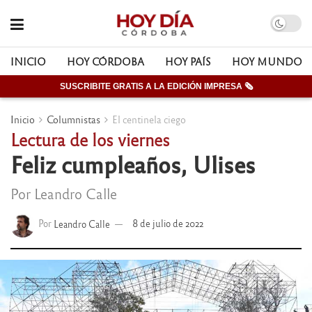
INICIO
HOY CÓRDOBA
HOY PAÍS
HOY MUNDO
SUSCRIBITE GRATIS A LA EDICIÓN IMPRESA 🗞
Inicio
Columnistas
El centinela ciego
Lectura de los viernes
Feliz cumpleaños, Ulises
Por Leandro Calle
Por
Leandro Calle
8 de julio de 2022