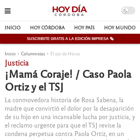
INICIO
HOY CÓRDOBA
HOY PAÍS
HOY MUNDO
SUSCRIBITE GRATIS A LA EDICIÓN IMPRESA 🗞
Inicio
Columnistas
El ojo de Horus
Justicia
¡Mamá Coraje! / Caso Paola
Ortiz y el TSJ
La conmovedora historia de Rosa Sabena, la
madre que convirtió el dolor por la desaparición
de su hijo en una incansable lucha por justicia, y
el reclamo urgente para que el TSJ revise la
condena perpetua contra Paola Ortiz, en un