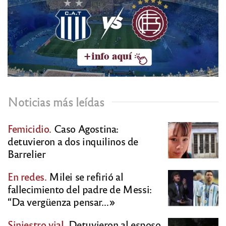
Noticias más leídas
Femicidio.
Caso Agostina:
detuvieron a dos inquilinos de
Barrelier
En redes.
Milei se refirió al
fallecimiento del padre de Messi:
“Da vergüenza pensar…»
Siniestro vial.
Detuvieron al esposo