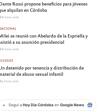
Dante Rossi propone beneficios para jóvenes
que alquilan en Córdoba
8 horas atrás
NACIONAL
Milei se reunió con Abelardo de la Espriella y
asistió a su asunción presidencial
8 horas atrás
SUCESOS
Un detenido por tenencia y distribución de
material de abuso sexual infantil
9 horas atrás
+
Seguí a
Hoy Día Córdoba
en
Google News