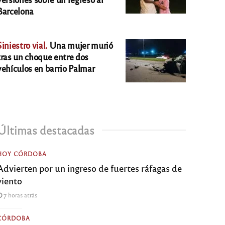
Barcelona
Siniestro vial.
Una mujer murió
tras un choque entre dos
vehículos en barrio Palmar
Últimas destacadas
HOY CÓRDOBA
Advierten por un ingreso de fuertes ráfagas de
viento
7 horas atrás
CÓRDOBA