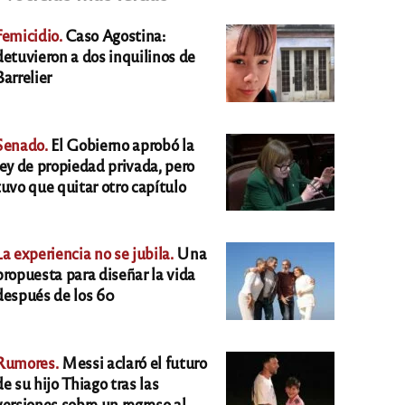
Femicidio.
Caso Agostina:
detuvieron a dos inquilinos de
Barrelier
Senado.
El Gobierno aprobó la
ley de propiedad privada, pero
tuvo que quitar otro capítulo
La experiencia no se jubila.
Una
propuesta para diseñar la vida
después de los 60
Rumores.
Messi aclaró el futuro
de su hijo Thiago tras las
versiones sobre un regreso al