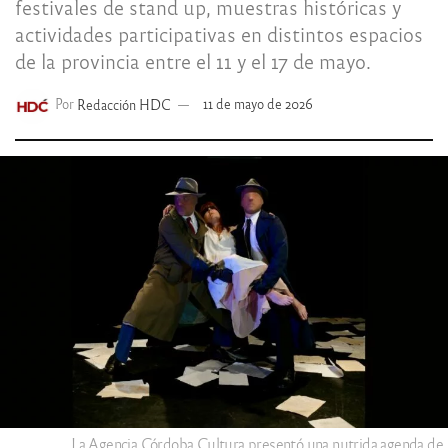
festivales de stand up, muestras históricas y
actividades participativas en distintos espacios
de la provincia entre el 11 y el 17 de mayo.
Por
Redacción HDC
11 de mayo de 2026
La Agencia Córdoba Cultura presentó una nutrida agenda de