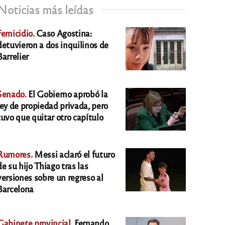
Noticias más leídas
Femicidio.
Caso Agostina:
detuvieron a dos inquilinos de
Barrelier
Senado.
El Gobierno aprobó la
ley de propiedad privada, pero
tuvo que quitar otro capítulo
Rumores.
Messi aclaró el futuro
de su hijo Thiago tras las
versiones sobre un regreso al
Barcelona
Gabinete provincial.
Fernando