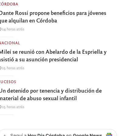
CÓRDOBA
Dante Rossi propone beneficios para jóvenes
que alquilan en Córdoba
14 horas atrás
NACIONAL
Milei se reunió con Abelardo de la Espriella y
asistió a su asunción presidencial
15 horas atrás
SUCESOS
Un detenido por tenencia y distribución de
material de abuso sexual infantil
15 horas atrás
+
Seguí a
Hoy Día Córdoba
en
Google News