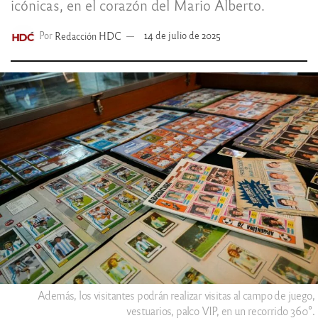
icónicas, en el corazón del Mario Alberto.
Por
Redacción HDC
14 de julio de 2025
Además, los visitantes podrán realizar visitas al campo de juego,
vestuarios, palco VIP, en un recorrido 360°.