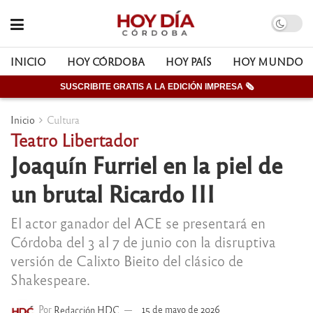
INICIO
HOY CÓRDOBA
HOY PAÍS
HOY MUNDO
SUSCRIBITE GRATIS A LA EDICIÓN IMPRESA 🗞
Inicio
Cultura
Teatro Libertador
Joaquín Furriel en la piel de
un brutal Ricardo III
El actor ganador del ACE se presentará en
Córdoba del 3 al 7 de junio con la disruptiva
versión de Calixto Bieito del clásico de
Shakespeare.
Por
Redacción HDC
15 de mayo de 2026