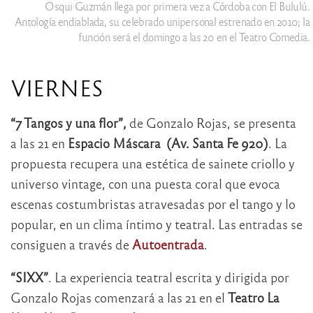
Osqui Guzmán llega por primera vez a Córdoba con El Bululú.
Antología endiablada, su celebrado unipersonal estrenado en 2010; la
función será el domingo a las 20 en el Teatro Comedia.
VIERNES
“7 Tangos y una flor”,
de Gonzalo Rojas, se presenta
a las 21 en
Espacio Máscara (Av. Santa Fe 920)
. La
propuesta recupera una estética de sainete criollo y
universo vintage, con una puesta coral que evoca
escenas costumbristas atravesadas por el tango y lo
popular, en un clima íntimo y teatral. Las entradas se
consiguen a través de
Autoentrada
.
“SIXX”
. La experiencia teatral escrita y dirigida por
Gonzalo Rojas comenzará a las 21 en el
Teatro La