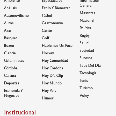
Ambiente
Espectáculos
Información
General
Análisis
Estilo Y Bienestar
Mascotas
Automovilismo
Fútbol
Nacional
Autos
Gastronomía
Política
Azar
Gente
Rugby
Basquet
Golf
Salud
Boxeo
Hablemos Un Poco
Sociedad
Ciencia
Hockey
Sucesos
Columnistas
Hoy Comunidad
Tapa Del Día
Córdoba
Hoy Córdoba
Tecnología
Cultura
Hoy Día Clip
Tenis
Deportes
Hoy Mundo
Turismo
Economía Y
Hoy País
Negocios
Voley
Humor
Institucional