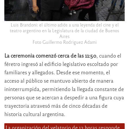
Luis Brandoni: el último adiós a una leyenda del cine y el
teatro argentino en la Legislatura de la ciudad de Buenos
Aires
Foto Guillermo Rodriguez Adami
La ceremonia comenzó cerca de las 11:50
, cuando el
féretro ingresó al edificio legislativo escoltado por
familiares y allegados. Desde ese momento, el
acceso al público se mantuvo abierto de manera
ininterrumpida, permitiendo la llegada constante de
personas que se acercan a despedir a una figura cuya
trayectoria atravesó más de cinco décadas de
historia cultural argentina.
La organización del velatorio de 12 horas responde