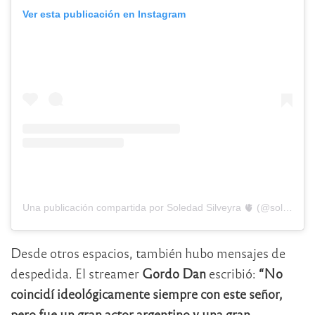
Ver esta publicación en Instagram
Una publicación compartida por Soledad Silveyra 🫀 (@soledad_solita_silveyra)
Desde otros espacios, también hubo mensajes de
despedida. El streamer
Gordo Dan
escribió:
“No
coincidí ideológicamente siempre con este señor,
pero fue un gran actor argentino y una gran